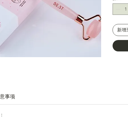
云石色
珍贵。
上说，
新增
意事项
：