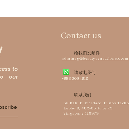
Contact us
!
给我们发邮件
adminsg@beautysensationco.com
cess to
请致电我们
to our
+65 9009 4918
联系我们
60 Kaki Bukit Place, Eunos Tech
bscribe
Lobby B, #02-03 Suite 29
Singapore 415979