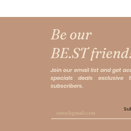
Be our
BE.ST friend
Join our email list and get ac
specials deals exclusive 
subscribers.
Su