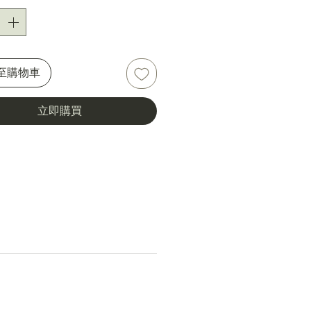
。形成难度较大，也相对稀少、
颜色属于「色心致色」，从血统
巴西粉水晶才是真正的粉水晶。
至購物車
立即購買