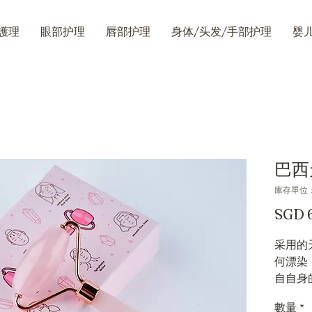
護理
眼部护理
唇部护理
身体/头发/手部护理
婴
巴西
庫存單位： 
SGD 
采用的
何漂染
自自身
云石般
數量
*