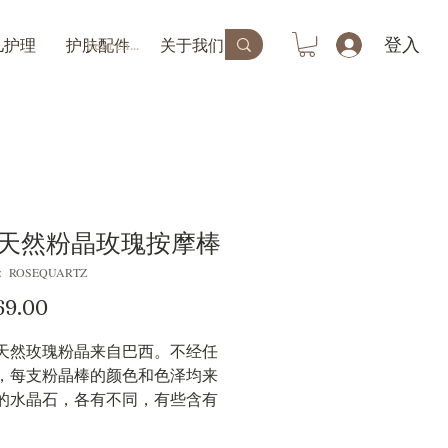
登入
儿护理
护肤配件
关于我们
天然粉晶玫瑰按摩棒
ROSEQUARTZ
價
69.00
格
天然玫瑰粉晶来自巴西。不经任
，每支粉晶棒的颜色和色泽均来
的水晶石，各有不同，有些含有
的条纹，有些则呈现粉嫩或白色