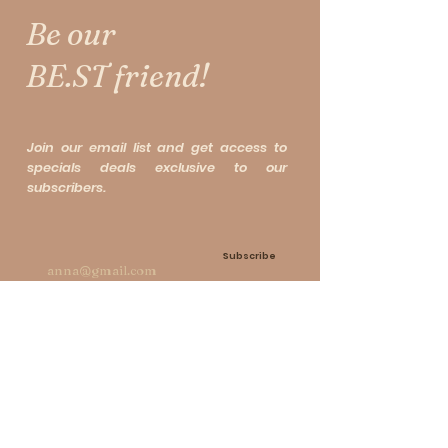
及身体，轻轻按摩至完全吸收。
• 使用后请紧闭瓶盖，存放于阴凉
europaea (Olive) Oil*, Vitis
3// 强化肌肤屏障，减少外界刺激
Be our
干燥处，避免阳光直射或高温环
vinifera(Grape) Seed Oil*, Rosa
分子钉（Ceramide NP）和天然植
Step 3// 重点部位加强（根据需
境。
canina (Rosehip) Oil*, Oenothera
物油能强化皮肤屏障，减少外界环
BE.ST friend!
要，每日使用 2-3 次，直至肌肤
biennis (Evening Primrose) Oil*,
境（如干燥、灰尘）对宝宝肌肤的
状况改善）
适用范围与使用注意事项
Cocos nucifera (Coconut) Oil*,
刺激。
对于容易干燥的部位（如脸颊、手
产品使用
Ceramide NP, Citric Acid
肘、膝盖等），可适量增加使用
Join our email list and get access to
· 本产品仅供外部使用，请避免接
100% 纯天然
4// 舒缓湿疹、红疹、尿疹
specials deals exclusive to our
量，并轻柔按摩以加强滋润。
触宝宝的眼睛、口腔及鼻腔。如不
95.19% 有机认证成分
天然植物油（如酪梨油、玫瑰果
subscribers.
☞ 使用前，请先以温水清洁宝宝
慎接触，请立即以大量清水冲洗并
pH = 6.76
油）能有效舒缓湿疹、红疹、尿疹
的湿疹、红疹或尿疹部位，并轻轻
咨询医生。
等常见皮肤问题，减轻不适感。
拍干。
· 根据宝宝的年龄、肤质及需求适
Subscribe
☞ 取适量乳液于指尖，轻轻涂抹
量使用，避免过量。
5// 减少肌肤炎症与痕痒
于患处。
皮肤敏感测试
夜来香油中的γ-亚麻酸能减少皮肤
☞ 以轻柔的按压方式将乳液均匀
· 首次使用前，请在宝宝手臂或腿
炎症，改善肌肤弹性，缓解宝宝因
涂抹，帮助舒缓不适并促进吸收。
部小范围试用，观察是否有过敏反
湿疹或干燥引起的痕痒。
应（如红肿、瘙痒等）。
Contact us
▸ 洗澡后使用
· 若有不适，请立即停止使用并咨
6// 预防肌肤粗糙与脱皮
Step 1// 洗澡后擦干
询医生。
给我们发邮件
天然保湿成分（如甘油、乳木果
在宝宝泡澡后，用柔软的毛巾轻轻
皮肤状况