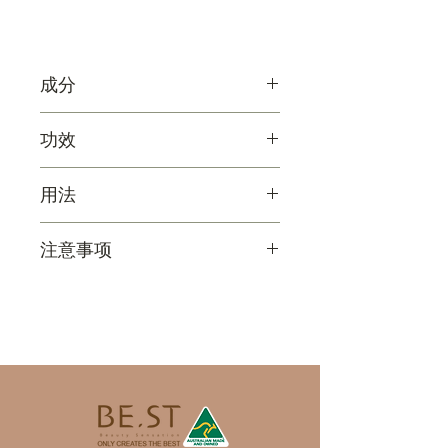
天然有机认证・高标准安心护理
成分
▸ 100% 天然成分，纯净温和，呵
护娇嫩肌肤。
Backhousia citriodora (Lemon
功效
▸ 95.19% 有机认证，来自有机农
Myrtle) Extract* (and) Aqua, Olea
业的植物精华，安全可靠。
europaea (Olive) Leaf Extract*
十大滋养功效
▸ pH 6.76，贴近宝宝肌肤的天然
用法
(and) Ethanol*, Glycerin*, Vitellaria
1// 温和无刺激，适合娇嫩肌肤
pH 值，降低敏感风险。
paradoxa(Shea) Nut Butter*,
专为婴幼儿设计，无精油、无香味
▸ 日常保湿护理
▸ 无添加刺激成分，确保纯净安
Cetearyl Olivate (and) Sorbitan
注意事项
配方，pH值接近宝宝肌肤天然酸
Step 1// 清洁肌肤
全：不含石化成分、对羟基苯甲酸
Olivate, Simmondsia
碱值，减少刺激风险，特别适合敏
使用前，请先以温和的婴儿洁肤产
酯（Parabens）、矿物油、
• 本产品仅供外部使用，请避免接
chinensis(Jojoba) Oil*, Camellia
感肌宝宝。
品清洁宝宝肌肤，确保肌肤干净无
DEA、PEG、SLS、人工色素、人
触宝宝的眼睛、口腔及鼻腔。如不
oleifera (Camellia) Seed Oil*,
污垢。
工香料及防腐剂。
慎接触，请立即以大量清水冲洗并
Macadamia
2// 深层保湿，预防肌肤干燥
▸ 无精油、无香味配方，专为宝宝
咨询医生。
integrifolia(Macadamia) Seed Oil*,
甘油、乳木果油等天然保湿成分能
Step 2// 取适量乳液，均匀涂抹
设计。
• 若宝宝皮肤出现异常状况（如严
Glyceryl Stearate SE, Carthamus
锁住水分，预防宝宝肌肤干燥，保
取适量乳液于掌心，轻轻搓揉至温
重红肿、发炎等），请暂停使用并
tinctorius (Safflower) Oil*, Persea
持肌肤柔软水润。
热，将乳液均匀涂抹于宝宝的脸部
咨询专业医生意见。
gratissima (Avocado) Oil*, Olea