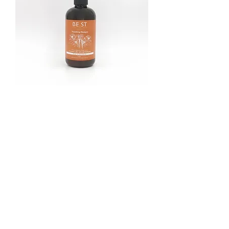
有机营养洗发露
價格
SGD 49.00
Be our