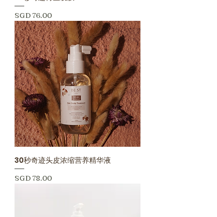
價格
SGD 76.00
30秒奇迹头皮浓缩营养精华液
價格
SGD 78.00